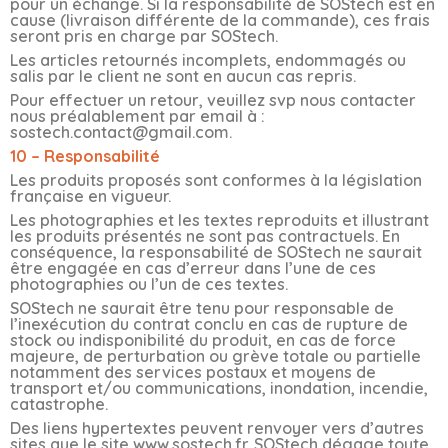
pour un échange. Si la responsabilité de SOStech est en
cause (livraison différente de la commande), ces frais
seront pris en charge par SOStech.
Les articles retournés incomplets, endommagés ou
salis par le client ne sont en aucun cas repris.
Pour effectuer un retour, veuillez svp nous contacter
nous préalablement par email à :
sostech.contact@gmail.com.
10 – Responsabilité
Les produits proposés sont conformes à la législation
française en vigueur.
Les photographies et les textes reproduits et illustrant
les produits présentés ne sont pas contractuels. En
conséquence, la responsabilité de SOStech ne saurait
être engagée en cas d’erreur dans l’une de ces
photographies ou l’un de ces textes.
SOStech ne saurait être tenu pour responsable de
l’inexécution du contrat conclu en cas de rupture de
stock ou indisponibilité du produit, en cas de force
majeure, de perturbation ou grève totale ou partielle
notamment des services postaux et moyens de
transport et/ou communications, inondation, incendie,
catastrophe.
Des liens hypertextes peuvent renvoyer vers d’autres
sites que le site www.sostech.fr. SOStech dégage toute